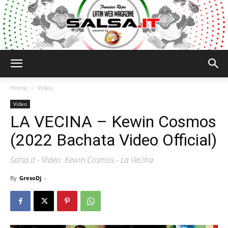
Salsa.it
Home
Video
Video
LA VECINA – Kewin Cosmos
(2022 Bachata Video Official)
Salsa.it - Video: Kewin Cosmos - La Vecina
By
GresoDj
-