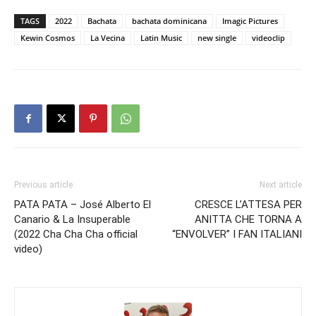
TAGS
2022
Bachata
bachata dominicana
Imagic Pictures
Kewin Cosmos
La Vecina
Latin Music
new single
videoclip
Previous article
Next article
PATA PATA – José Alberto El
CRESCE L’ATTESA PER
Canario & La Insuperable
ANITTA CHE TORNA A
(2022 Cha Cha Cha official
“ENVOLVER” I FAN ITALIANI
video)