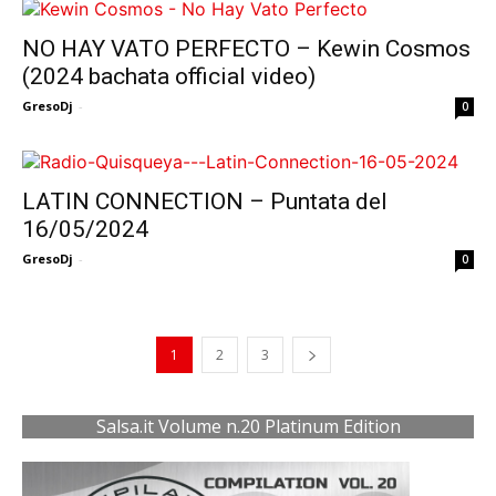
NO HAY VATO PERFECTO – Kewin Cosmos
(2024 bachata official video)
GresoDj
-
0
LATIN CONNECTION – Puntata del
16/05/2024
GresoDj
-
0
1
2
3
Salsa.it Volume n.20 Platinum Edition