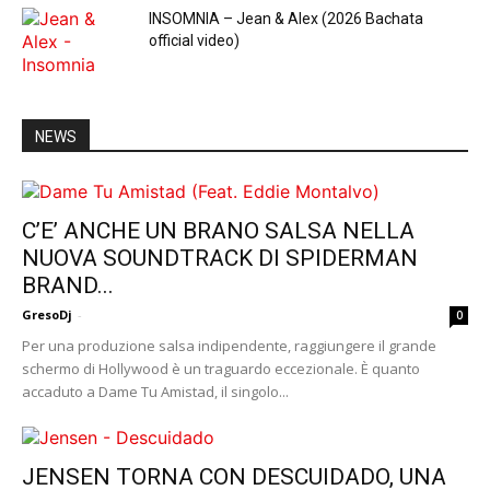
INSOMNIA – Jean & Alex (2026 Bachata
official video)
NEWS
C’E’ ANCHE UN BRANO SALSA NELLA
NUOVA SOUNDTRACK DI SPIDERMAN
BRAND...
GresoDj
-
0
Per una produzione salsa indipendente, raggiungere il grande
schermo di Hollywood è un traguardo eccezionale. È quanto
accaduto a Dame Tu Amistad, il singolo...
JENSEN TORNA CON DESCUIDADO, UNA