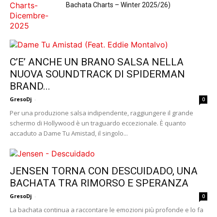
Bachata Charts – Winter 2025/26)
C’E’ ANCHE UN BRANO SALSA NELLA
NUOVA SOUNDTRACK DI SPIDERMAN
BRAND...
GresoDj
-
0
Per una produzione salsa indipendente, raggiungere il grande
schermo di Hollywood è un traguardo eccezionale. È quanto
accaduto a Dame Tu Amistad, il singolo...
JENSEN TORNA CON DESCUIDADO, UNA
BACHATA TRA RIMORSO E SPERANZA
GresoDj
-
0
La bachata continua a raccontare le emozioni più profonde e lo fa