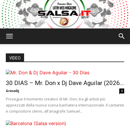
Salsa.it
VIDEO
30 DIAS – Mr. Don x Dj Dave Aguilar (2026...
GresoDj
-
0
Prosegue il momento creativo di Mr. Don, tra gli artisti più
apprezzati della nuova scena bachatera internazionale. Il cantante
e compositore cileno, all'anagrafe Samuel...