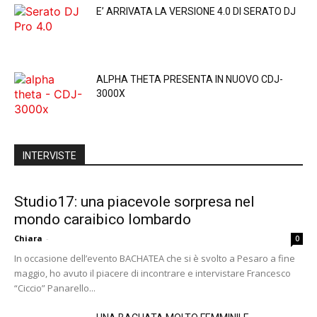
E’ ARRIVATA LA VERSIONE 4.0 DI SERATO DJ
ALPHA THETA PRESENTA IN NUOVO CDJ-
3000X
INTERVISTE
Studio17: una piacevole sorpresa nel
mondo caraibico lombardo
Chiara
-
0
In occasione dell’evento BACHATEA che si è svolto a Pesaro a fine
maggio, ho avuto il piacere di incontrare e intervistare Francesco
“Ciccio” Panarello...