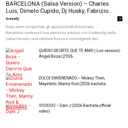
BARCELONA (Salsa Version) – Charles
Luis, Dimelo Cupido, Dj Husky, Fabrizio...
GresoDj
-
0
Dopo aver conquistato gli appassionati di bachata,
Barcelona continua il suo percorso artistico con il videoclip della
Salsa Version, una rilettura fresca e coinvolgente del...
QUIERO DECIRTE QUE TE AMO ( Live session)-
Angeli Boza (2’026...
DULCE ENVENENADO – Mickey Then,
Mayinbito, Manny Rod (2026 bachata...
VOODOO – Dani J (2026 Bachata official
video)