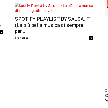
SPOTIFY PLAYLIST BY SALSA.IT
S
(La più bella musica di sempre
per...
0
Francisco
-
0
C
S
D