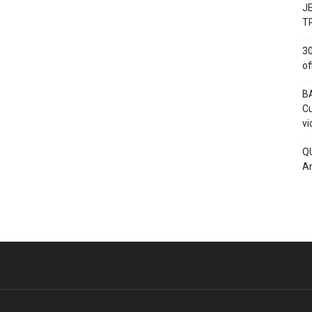
J
T
30
of
BA
Cu
vi
QU
An