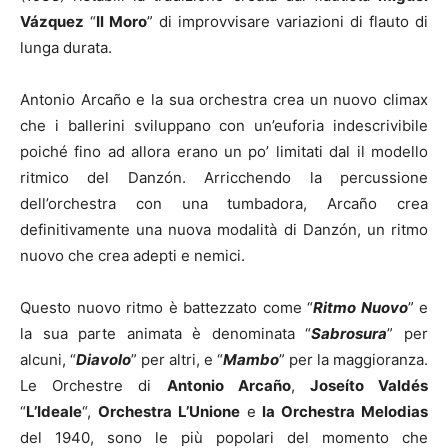
Vázquez
“
Il Moro
” di improvvisare variazioni di flauto di
lunga durata.
Antonio Arcaño e la sua orchestra crea un nuovo climax
che i ballerini sviluppano con un’euforia indescrivibile
poiché fino ad allora erano un po’ limitati dal il modello
ritmico del Danzón. Arricchendo la percussione
dell’orchestra con una tumbadora, Arcaño crea
definitivamente una nuova modalità di Danzón, un ritmo
nuovo che crea adepti e nemici.
Questo nuovo ritmo è battezzato come “
Ritmo Nuovo
” e
la sua parte animata è denominata “
Sabrosura
” per
alcuni, “
Diavolo
” per altri, e “
Mambo
” per la maggioranza.
Le Orchestre di
Antonio Arcaño
,
Joseíto Valdés
“
L’Ideale
“,
Orchestra L’Unione
e
la Orchestra Melodias
del 1940, sono le più popolari del momento che