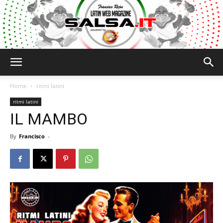
Salsa.it
Home
ritmi latini
ritmi latini
IL MAMBO
By
Francisco
-