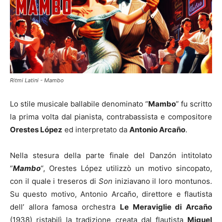
Ritmi Latini - Mambo
Lo stile musicale ballabile denominato “
Mambo
” fu scritto
la prima volta dal pianista, contrabassista e compositore
Orestes López
ed interpretato da
Antonio Arcaño
.
Nella stesura della parte finale del Danzón intitolato
“
Mambo
“, Orestes López utilizzò un motivo sincopato,
con il quale i treseros di
Son
iniziavano il loro montunos.
Su questo motivo, Antonio Arcaño, direttore e flautista
dell’ allora famosa orchestra
Le Meraviglie di Arcaño
(1938) ristabilì la tradizione creata dal flautista
Miguel