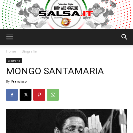
Salsa.it
Home
Biografie
Biografie
MONGO SANTAMARIA
By
Francisco
-