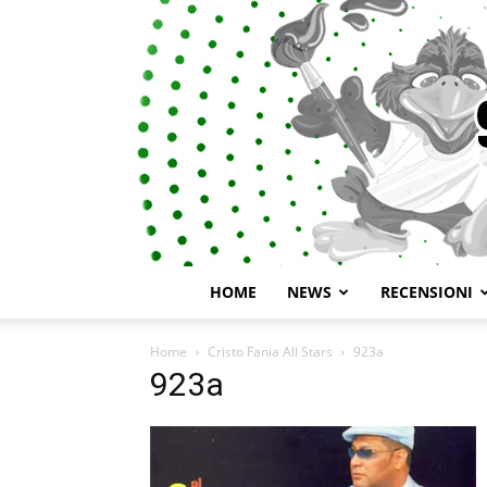
HOME
NEWS
RECENSIONI
Home
Cristo Fania All Stars
923a
923a