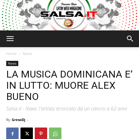
Salsa.it
Home
News
News
LA MUSICA DOMINICANA E’
IN LUTTO: MUORE ALEX
BUENO
Salsa.it - News: l'artista stroncato da un cancro a 62 anni
By
GresoDj
-