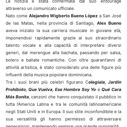
La notizia è stata confermata dal suo entourage
attraverso un comunicato ufficiale.
Nato come
Alejandro Wigberto Bueno López
a San José
de las Matas, nella provincia di Santiago,
Alex Bueno
aveva iniziato la sua carriera musicale in giovane età,
imponendosi rapidamente grazie al suo straordinario
talento vocale e alla capacità di interpretare diversi
generi, dal merengue alla bachata, passando per salsa,
bolero e ballate romantiche. Con oltre quarant’anni di
attività artistica, è stato considerato una delle figure più
influenti della musica popolare dominicana.
Tra i suoi brani più celebri figurano C
olegiala, Jardín
Prohibido, Que Vuelva, Ese Hombre Soy Yo
e
Qué Cara
Más Bonita
, canzoni che hanno conquistato il pubblico in
tutta l’America Latina e tra le comunità latinoamericane
negli Stati Uniti e in Europa. Il suo stile inconfondibile e la
sua versatilità gli hanno permesso di attraversare
generazioni, mantenendo sempre una grande popolarità.