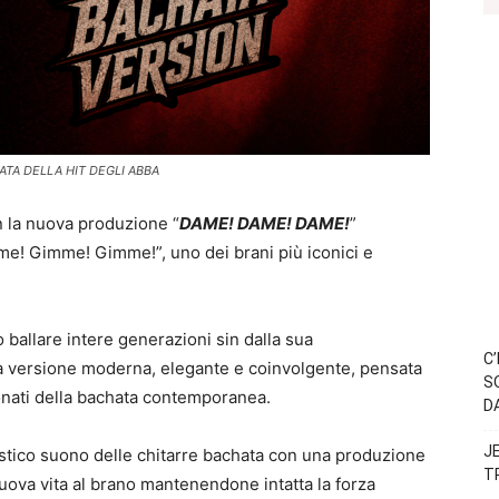
ATA DELLA HIT DEGLI ABBA
on la nuova produzione “
DAME! DAME! DAME!
”
me! Gimme! Gimme!”, uno dei brani più iconici e
o ballare intere generazioni sin dalla sua
C
na versione moderna, elegante e coinvolgente, pensata
S
sionati della bachata contemporanea.
D
J
stico suono delle chitarre bachata con una produzione
T
nuova vita al brano mantenendone intatta la forza