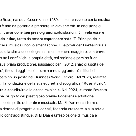
De Rose, nasce a Cosenza nel 1989. La sua passione per la musica
 è tale da portarlo a prendere, in giovane età, la decisione di
, ricavandone ben presto grandi soddisfazioni. Si rivela essere
o latino, tanto da essere soprannominato “El Principe de la
cessi musicali non lo smentiscono. Dj e producer, Dante inizia a
ico e la stima dei colleghi in misura sempre maggiore, e in breve
tre i confini della propria città, poi regione e persino fuori
la sua prima produzione, passando per il 2012, anno di uscita del
, fino ad oggi i suoi album hanno raggiunto 10 milioni di
persino un posto nel Guinness World Record. Nel 2023, realizza
i: la fondazione della sua etichetta discografica, "Rose Music",
re e contribuire alla scena musicale. Nel 2024, durante l'evento
 insignito del prestigioso premio Eccellenze artistiche
l suo impatto culturale e musicale. Ma El Dan non si ferma,
alderone di progetti e successi, facendo crescere la sua arte e
 lo contraddistingue. Dj El Dan è un’esplosione di musica e