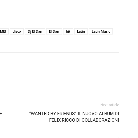
ME!
disco
Dj El Dan
El Dan
hit
Latin
Latin Music
Next article
E
“WANTED BY FRIENDS” IL NUOVO ALBUM DI
FELIX RICCO DI COLLABORAZIONI