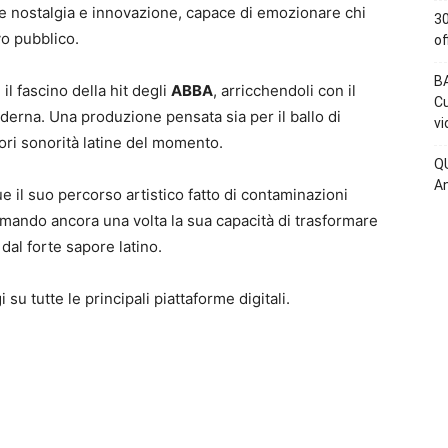
sce nostalgia e innovazione, capace di emozionare chi
30
vo pubblico.
of
BA
 il fascino della hit degli
ABBA
, arricchendoli con il
Cu
oderna. Una produzione pensata sia per il ballo di
vi
iori sonorità latine del momento.
QU
An
 il suo percorso artistico fatto di contaminazioni
ermando ancora una volta la sua capacità di trasformare
dal forte sapore latino.
 su tutte le principali piattaforme digitali.