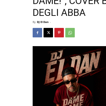
DAME!”, COVER 
DEGLI ABBA
By
DJ El Dan
-