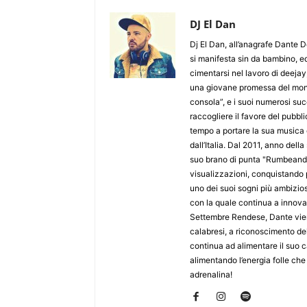
DJ El Dan
Dj El Dan, all’anagrafe Dante 
si manifesta sin da bambino, ed
cimentarsi nel lavoro di deejay
una giovane promessa del mond
consola”, e i suoi numerosi suc
raccogliere il favore del pubbl
tempo a portare la sua musica ol
dall’Italia. Dal 2011, anno del
suo brano di punta "Rumbeando"
visualizzazioni, conquistando 
uno dei suoi sogni più ambizios
con la quale continua a innova
Settembre Rendese, Dante viene
calabresi, a riconoscimento de
continua ad alimentare il suo c
alimentando l’energia folle che
adrenalina!