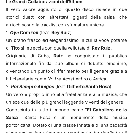
Le Grandi Collaborazioni dell’Album
Il vero valore aggiunto di questo disco risiede in due
storici duetti con altrettanti giganti della salsa, che
arricchiscono la tracklist con sfumature uniche.
1.
Oye Corazón
(feat.
Rey Ruiz
)
Un brano fresco ed elegantissimo in cui la voce potente
di
Tito
si intreccia con quella vellutata di
Rey Ruiz.
Originario di Cuba,
Ruiz
ha conquistato il pubblico
internazionale fin dal suo album di debutto omonimo,
diventando un punto di riferimento per il genere grazie a
hit planetarie come
No Me Acostumbro
o
Amiga
.
2.
Por Sempre Amigos
(feat.
Gilberto Santa Rosa
)
Un vero e proprio inno alla fratellanza e alla musica, che
unisce due delle più grandi leggende viventi del genere.
Conosciuto in tutto il mondo come “
El Caballero de la
Salsa
“, Santa Rosa è un monumento della musica
portoricana. Dotato di una classe innata e di una capacità
d’improvvisazione (soneo) straordinaria, ha ridefinito gli