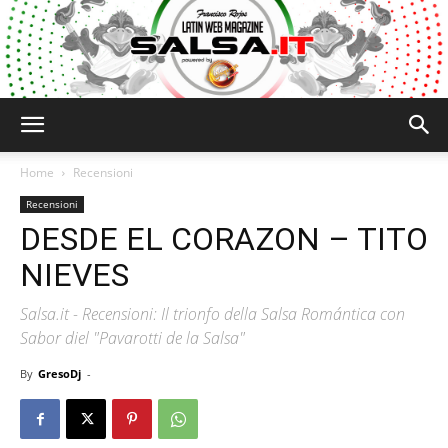
Salsa.it
Home
Recensioni
Recensioni
DESDE EL CORAZON – TITO
NIEVES
Salsa.it - Recensioni: Il trionfo della Salsa Romántica con
Sabor diel "Pavarotti de la Salsa"
By
GresoDj
-