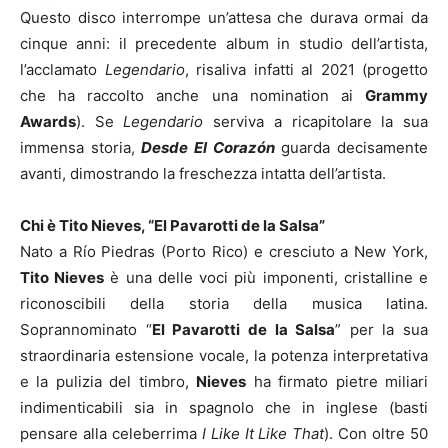
Questo disco interrompe un’attesa che durava ormai da
cinque anni: il precedente album in studio dell’artista,
l’acclamato
Legendario
, risaliva infatti al 2021 (progetto
che ha raccolto anche una nomination ai
Grammy
Awards
). Se
Legendario
serviva a ricapitolare la sua
immensa storia,
Desde El Corazón
guarda decisamente
avanti, dimostrando la freschezza intatta dell’artista.
Chi è Tito Nieves, “El Pavarotti de la Salsa”
Nato a Río Piedras (Porto Rico) e cresciuto a New York,
Tito Nieves
è una delle voci più imponenti, cristalline e
riconoscibili della storia della musica latina.
Soprannominato “
El Pavarotti de la Salsa
” per la sua
straordinaria estensione vocale, la potenza interpretativa
e la pulizia del timbro,
Nieves
ha firmato pietre miliari
indimenticabili sia in spagnolo che in inglese (basti
pensare alla celeberrima
I Like It Like That
). Con oltre 50