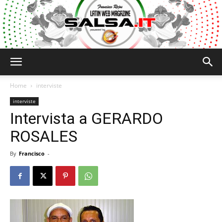
Salsa.it
Home
interviste
interviste
Intervista a GERARDO
ROSALES
By
Francisco
-