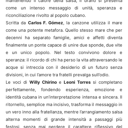
mantenendo il calore della salsa, il brano si presenta
come un intenso messaggio di unità, speranza e
riconciliazione rivolto al popolo cubano.
Scritta da
Carlos F. Gómez
, la canzone utilizza il mare
come una potente metafora. Quello stesso mare che per
decenni ha separato famiglie, amici e affetti diventa
finalmente un ponte capace di unire due sponde, due vite
e un unico popolo. Nel testo convivono dolore e
speranza: il ricordo di chi ha perso la vita attraversando le
acque si intreccia con il desiderio di un futuro senza
divisioni, in cui l’amore tra fratelli prevalga sull’odio.
Le voci di
Willy Chirino
e
Leoni Torres
si completano
perfettamente, fondendo esperienza, emozione e
identità cubana in un’interpretazione intensa e sincera. Il
ritornello, semplice ma incisivo, trasforma il messaggio in
un vero inno alla fratellanza, mentre l’arrangiamento salsa
alterna momenti di grande intensità a passaggi più
festosi, senza mai perdere il carattere riflessivo del