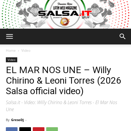
Salsa.it
Home
Video
Video
EL MAR NOS UNE – Willy
Chirino & Leoni Torres (2026
Salsa official video)
Salsa.it - Video: Willy Chirino & Leoni Torres - El Mar Nos
Une
By
GresoDj
-