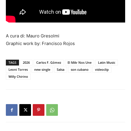
A cura di: Mauro Gresolmi
Graphic work by: Francisco Rojos
TAGS
2026
Carlos F. Gómez
El MAr Nos Une
Latin Music
Leoni Torres
new single
Salsa
son cubano
videoclip
Willy Chirino