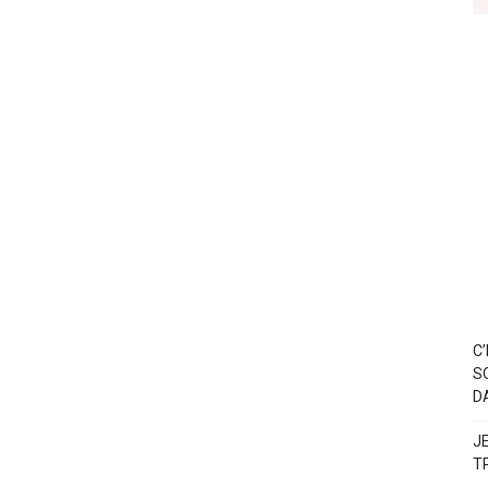
C
S
D
J
T