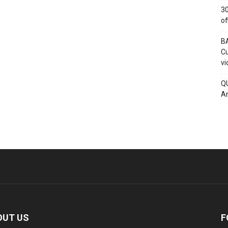
30
of
BA
Cu
vi
QU
An
OUT US
F