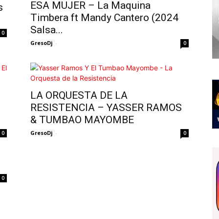
ESA MUJER – La Maquina
s
Timbera ft Mandy Cantero (2024
Salsa...
0
GresoDj
-
0
LA ORQUESTA DE LA
.
RESISTENCIA – YASSER RAMOS
& TUMBAO MAYOMBE
GresoDj
-
0
0
0