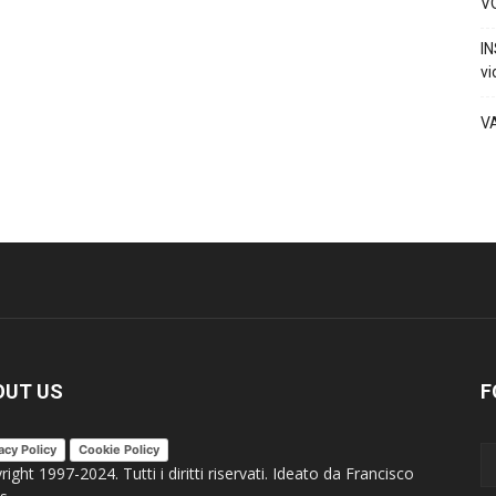
VO
IN
vi
V
OUT US
F
acy Policy
Cookie Policy
ight 1997-2024. Tutti i diritti riservati. Ideato da Francisco