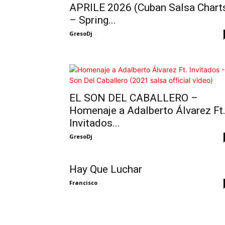
APRILE 2026 (Cuban Salsa Chart
– Spring...
GresoDj
-
EL SON DEL CABALLERO –
Homenaje a Adalberto Álvarez Ft
Invitados...
GresoDj
-
Hay Que Luchar
Francisco
-