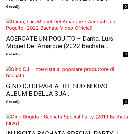
GresoDj
-
0
ACERCATE UN POQUITO – Dama, Luis
Miguel Del Amargue (2022 Bachata...
GresoDj
-
0
GINO DJ CI PARLA DEL SUO NUOVO
ALBUM E DELLA SUA...
GresoDj
-
0
IN USCITA BACHATA SPECIAL PARTY, IL