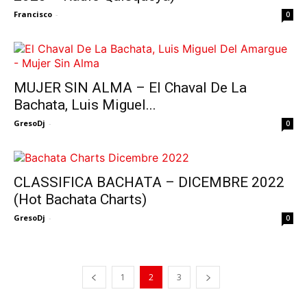
Francisco
-
0
MUJER SIN ALMA – El Chaval De La
Bachata, Luis Miguel...
GresoDj
-
0
CLASSIFICA BACHATA – DICEMBRE 2022
(Hot Bachata Charts)
GresoDj
-
0
1
2
3