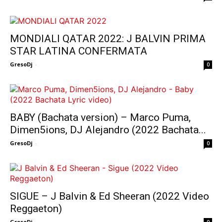
MONDIALI QATAR 2022: J BALVIN PRIMA
STAR LATINA CONFERMATA
GresoDj
-
0
BABY (Bachata version) – Marco Puma,
Dimen5ions, DJ Alejandro (2022 Bachata...
GresoDj
-
0
SIGUE – J Balvin & Ed Sheeran (2022 Video
Reggaeton)
GresoDj
-