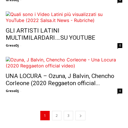
0
GLI ARTISTI LATINI
MULTIMILARDARI….SU YOUTUBE
GresoDj
-
0
UNA LOCURA – Ozuna, J Balvin, Chencho
Corleone (2020 Reggaeton official...
GresoDj
-
0
1
2
3