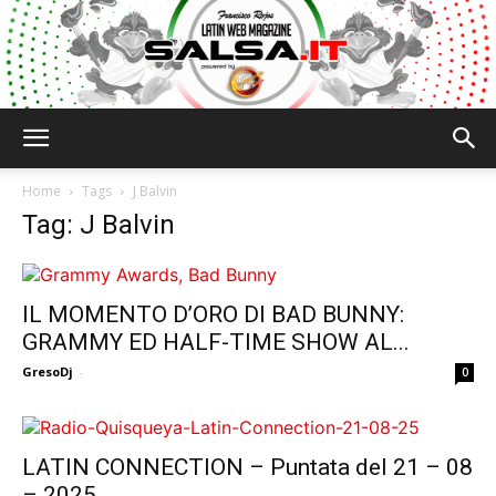
Salsa.it
Home
Tags
J Balvin
Tag: J Balvin
IL MOMENTO D’ORO DI BAD BUNNY:
GRAMMY ED HALF-TIME SHOW AL...
GresoDj
-
0
LATIN CONNECTION – Puntata del 21 – 08
– 2025