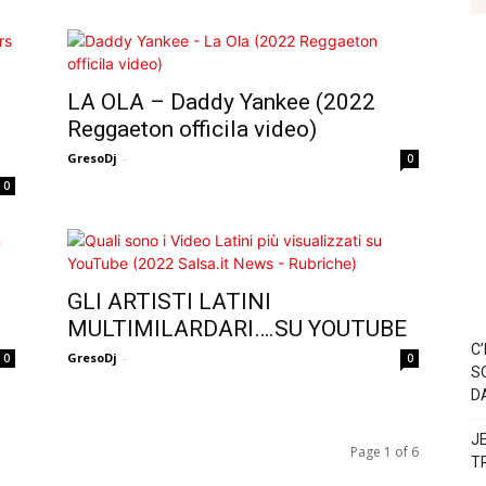
LA OLA – Daddy Yankee (2022
Reggaeton officila video)
GresoDj
-
0
0
GLI ARTISTI LATINI
MULTIMILARDARI….SU YOUTUBE
C
GresoDj
-
0
0
S
D
J
Page 1 of 6
T