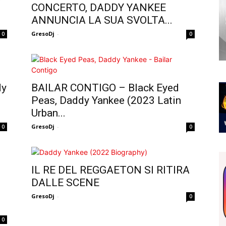
CONCERTO, DADDY YANKEE
ANNUNCIA LA SUA SVOLTA...
GresoDj
-
0
0
dy
BAILAR CONTIGO – Black Eyed
Peas, Daddy Yankee (2023 Latin
Urban...
GresoDj
-
0
0
IL RE DEL REGGAETON SI RITIRA
DALLE SCENE
GresoDj
-
0
0