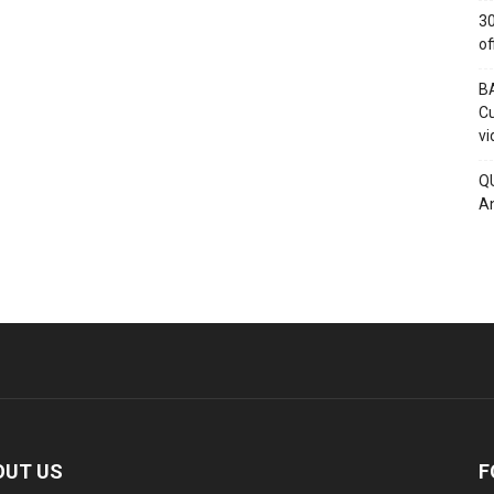
30
of
BA
Cu
vi
QU
An
OUT US
F