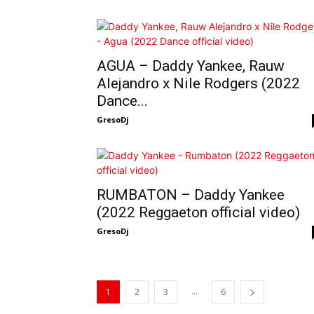
AGUA – Daddy Yankee, Rauw
Alejandro x Nile Rodgers (2022
Dance...
GresoDj
-
RUMBATON – Daddy Yankee
(2022 Reggaeton official video)
GresoDj
-
...
1
2
3
6