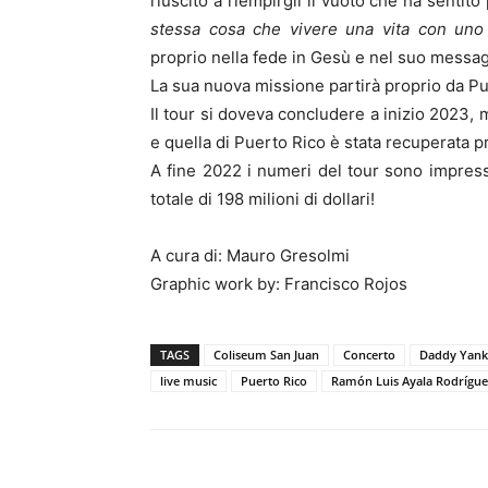
riuscito a riempirgli il vuoto che ha sentit
stessa cosa che vivere una vita con uno
proprio nella fede in Gesù e nel suo messag
La sua nuova missione partirà proprio da Pue
Il tour si doveva concludere a inizio 2023, 
e quella di Puerto Rico è stata recuperata pr
A fine 2022 i numeri del tour sono impressi
totale di 198 milioni di dollari!
A cura di: Mauro Gresolmi
Graphic work by: Francisco Rojos
TAGS
Coliseum San Juan
Concerto
Daddy Yank
live music
Puerto Rico
Ramón Luis Ayala Rodrígue