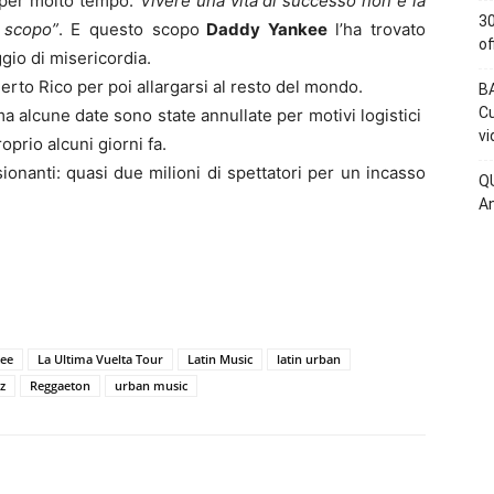
o per molto tempo:
“Vivere una vita di successo non è la
30
 scopo”
. E questo scopo
Daddy Yankee
l’ha trovato
of
gio di misericordia.
rto Rico per poi allargarsi al resto del mondo.
BA
Cu
ma alcune date sono state annullate per motivi logistici
vi
oprio alcuni giorni fa.
onanti: quasi due milioni di spettatori per un incasso
QU
An
ee
La Ultima Vuelta Tour
Latin Music
latin urban
z
Reggaeton
urban music