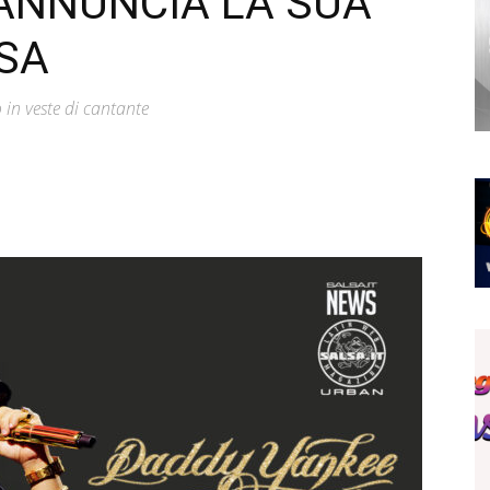
ANNUNCIA LA SUA
OSA
o in veste di cantante