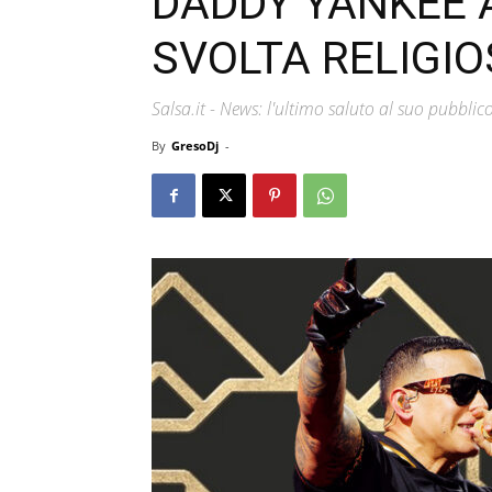
DADDY YANKEE 
SVOLTA RELIGI
Salsa.it - News: l'ultimo saluto al suo pubblic
By
GresoDj
-