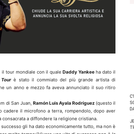
 il tour mondiale con il quale
Daddy Yankee
ha dato il
 Tour
è stato il commiato del più grande artista di
he un anno e mezzo fa aveva annunciato il suo ritiro
C
eum di San Juan,
Ramón Luis Ayala Rodríguez
(questo il
S
D
o cadere il microfono a terra, rompendolo, dopo aver
rà consacrata a diffondere la religione cristiana.
J
il successo gli ha dato economicamente tutto, ma non è
T