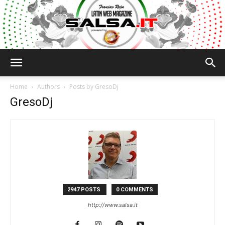
Salsa.it
Home
Authors
Posts by GresoDj
GresoDj
2947 POSTS
0 COMMENTS
http://www.salsa.it