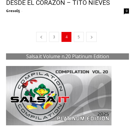
DESDE EL CORAZON – TITO NIEVES
GresoDj
-
0
3
4
5
Salsa.it Volume n.20 Platinum Edition