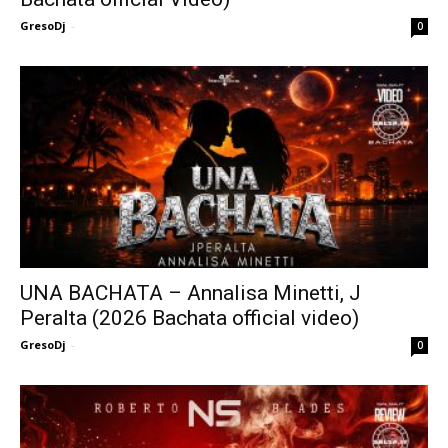
GresoDj
-
0
UNA BACHATA – Annalisa Minetti, J
Peralta (2026 Bachata official video)
GresoDj
-
0