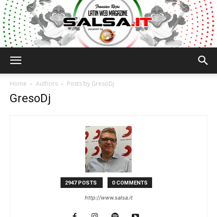
Salsa.it
Home
Authors
Posts by GresoDj
GresoDj
2947 POSTS
0 COMMENTS
http://www.salsa.it