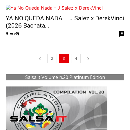
YA NO QUEDA NADA – J Salez x DerekVinci
(2026 Bachata...
GresoDj
-
0
2
3
4
Salsa.it Volume n.20 Platinum Edition