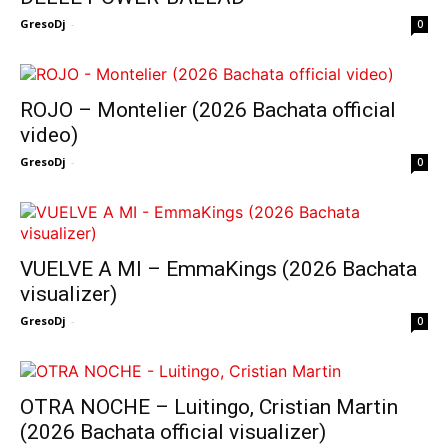
GresoDj
-
0
ROJO – Montelier (2026 Bachata official
video)
GresoDj
-
0
VUELVE A MI – EmmaKings (2026 Bachata
visualizer)
GresoDj
-
0
OTRA NOCHE – Luitingo, Cristian Martin
(2026 Bachata official visualizer)