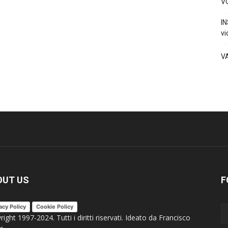
VO
IN
vi
V
OUT US
F
acy Policy
Cookie Policy
ight 1997-2024. Tutti i diritti riservati. Ideato da Francisco