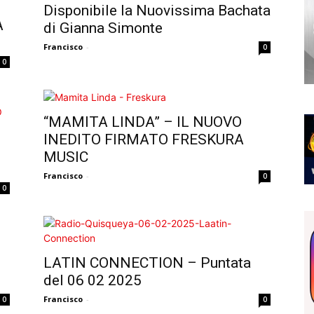
Disponibile la Nuovissima Bachata
A
di Gianna Simonte
Francisco
-
0
0
“MAMITA LINDA” – IL NUOVO
INEDITO FIRMATO FRESKURA
MUSIC
Francisco
-
0
0
LATIN CONNECTION – Puntata
del 06 02 2025
Francisco
-
0
0