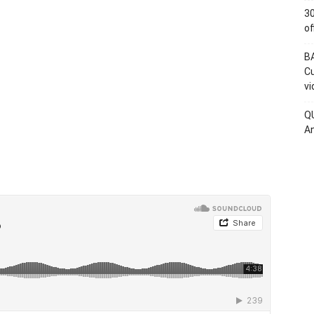
30
of
BA
Cu
vi
QU
An