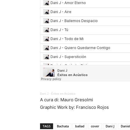
Dani J
·
Éxitos en Acústico
A cura di: Mauro Gresolmi
Graphic Work by: Francisco Rojos
TAGS
Bachata
ballad
cover
Dani J
Danie