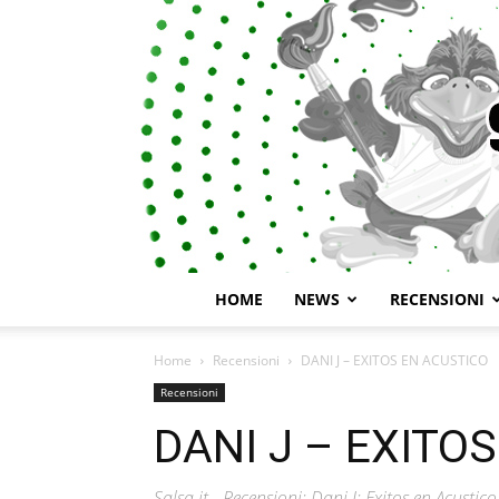
HOME
NEWS
RECENSIONI
Home
Recensioni
DANI J – EXITOS EN ACUSTICO
Recensioni
DANI J – EXITO
Salsa.it - Recensioni: Dani J: Exitos en Acustico