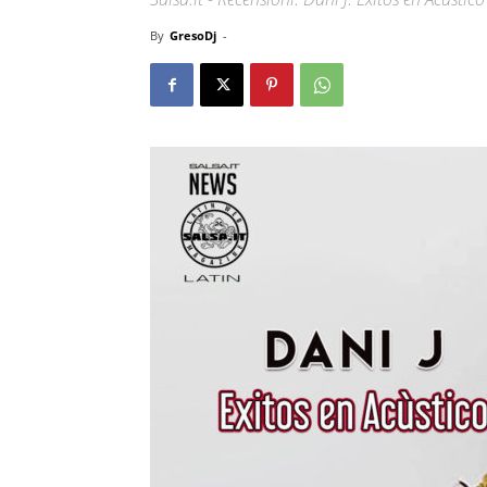
By
GresoDj
-