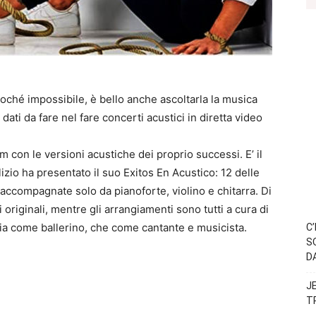
soché impossibile, è bello anche ascoltarla la musica
 dati da fare nel fare concerti acustici in diretta video
um con le versioni acustiche dei proprio successi. E’ il
lizio ha presentato il suo Exitos En Acustico: 12 delle
 accompagnate solo da pianoforte, violino e chitarra. Di
originali, mentre gli arrangiamenti sono tutti a cura di
sia come ballerino, che come cantante e musicista.
C
S
D
J
T