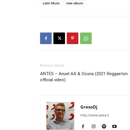
Latin Music
new album
Previous article
ANTES – Anuel AA & Ozuna (2021 Reggaeton
official video)
GresoDj
http://www.salsa.it