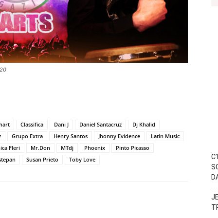
020
hart
Classifica
Dani J
Daniel Santacruz
Dj Khalid
z
Grupo Extra
Henry Santos
Jhonny Evidence
Latin Music
ca Fleri
Mr.Don
MTdj
Phoenix
Pinto Picasso
C
stepan
Susan Prieto
Toby Love
S
D
J
T