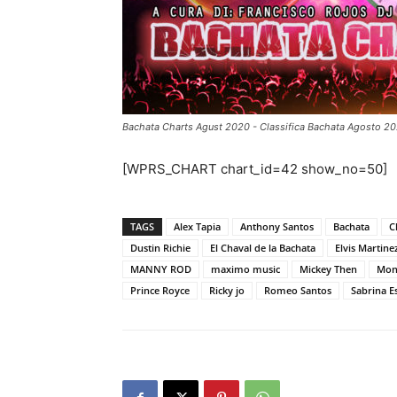
Bachata Charts Agust 2020 - Classifica Bachata Agosto 2
[WPRS_CHART chart_id=42 show_no=50]
TAGS
Alex Tapia
Anthony Santos
Bachata
C
Dustin Richie
El Chaval de la Bachata
Elvis Martine
MANNY ROD
maximo music
Mickey Then
Moni
Prince Royce
Ricky jo
Romeo Santos
Sabrina E