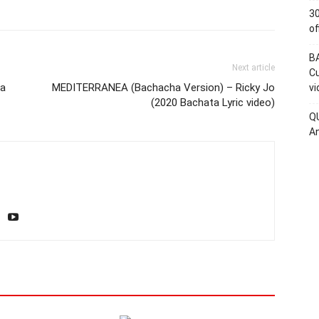
30
of
BA
Next article
Cu
sa
MEDITERRANEA (Bachacha Version) – Ricky Jo
vi
(2020 Bachata Lyric video)
QU
An