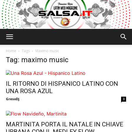
Salsa.it
Home
Tags
Maximo music
Tag: maximo music
IL RITORNO DI HISPANICO LATINO CON
UNA ROSA AZUL
GresoDj
-
0
MARTINITA PORTA IL NATALE IN CHIAVE
URBANA CON IL MEDLEY FLOW...