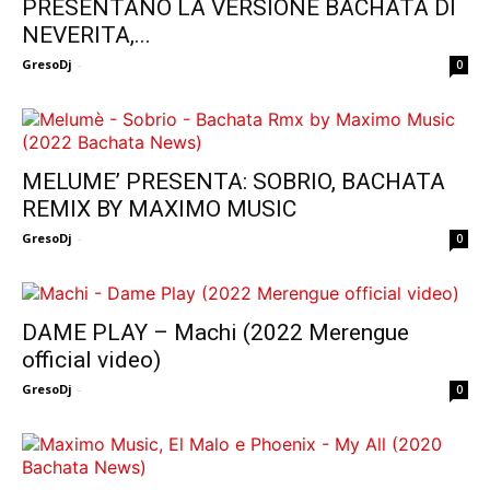
PRESENTANO LA VERSIONE BACHATA DI
NEVERITA,...
GresoDj
-
0
MELUME’ PRESENTA: SOBRIO, BACHATA
REMIX BY MAXIMO MUSIC
GresoDj
-
0
DAME PLAY – Machi (2022 Merengue
official video)
GresoDj
-
0