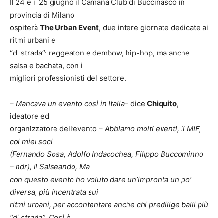
Il 24 e il 25 giugno il Camana Club di Buccinasco in
provincia di Milano
ospiterà
The Urban Event
, due intere giornate dedicate ai
ritmi urbani e
“di strada”: reggeaton e dembow, hip-hop, ma anche
salsa e bachata, con i
migliori professionisti del settore.
–
Mancava un evento così in Italia
– dice
Chiquito
,
ideatore ed
organizzatore dell’evento –
Abbiamo molti eventi, il MIF,
coi miei soci
(Fernando Sosa, Adolfo Indacochea, Filippo Buccominno
– ndr), il Salseando, Ma
con questo evento ho voluto dare un’impronta un po’
diversa, più incentrata sui
ritmi urbani, per accontentare anche chi predilige balli più
“di strada”. Così è