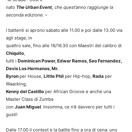
nato
The Urban Event,
che quest’anno raggiunge la
seconda edizione. –
I battenti si aprono sabato alle 11.00 e poi dalle 13.00 via
agli stage, in
quattro sale, fino alle 16/16.30 con Maestri del calibro di
Chiquito
,
tutti i
Dominican Power, Edwar Ramos, Seo Fernandez,
Devis Los Hermanos, Mr.
Byron
per House,
Little Phil
per Hip-hop,
Rada
per
Waacking,
Kenny del Castillo
per African Groove e anche una
Master Class di Zumba
con
Juan Miguel
. Insomma, ce n’è davvero per tutti i
gusti!
Dalle 17.00 il contest e la battle fino a ora di cena: uno