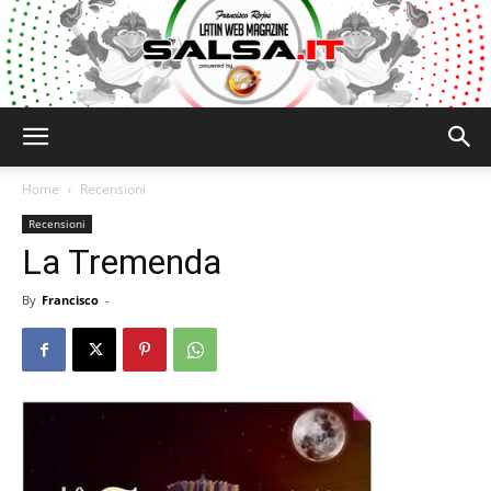
Salsa.it
Home
Recensioni
Recensioni
La Tremenda
By
Francisco
-