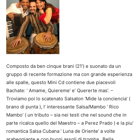
Composto da ben cinque brani (21′) e suonato da un
gruppo di recente formazione ma con grande esperienza
alle spalle, questo Mini Cd contiene due piacevoli
Bachate: ‘ Amame, Quiereme’ e’ Quererte mas’. –
Troviamo poi lo scatenato Salsaton ‘Mide la conciencia’ (
brano di punta ), l’ interessante Salsa/Mambo ‘ Rico
Mambo’ ( un tributo – sia nei testi che nel sound che in
parte ricalca quello del Maestro – a Perez Prado ) e la piu’
romantica Salsa Cubana ‘ Luna de Oriente’ a volte
arabeggiante e con buoni assoli di tromba . Bella