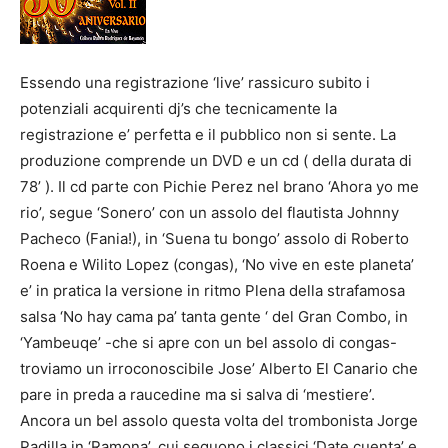
Essendo una registrazione ‘live’ rassicuro subito i
potenziali acquirenti dj’s che tecnicamente la
registrazione e’ perfetta e il pubblico non si sente. La
produzione comprende un DVD e un cd ( della durata di
78’ ). Il cd parte con Pichie Perez nel brano ‘Ahora yo me
rio’, segue ‘Sonero’ con un assolo del flautista Johnny
Pacheco (Fania!), in ‘Suena tu bongo’ assolo di Roberto
Roena e Wilito Lopez (congas), ‘No vive en este planeta’
e’ in pratica la versione in ritmo Plena della strafamosa
salsa ‘No hay cama pa’ tanta gente ‘ del Gran Combo, in
‘Yambeuqe’ -che si apre con un bel assolo di congas-
troviamo un irroconoscibile Jose’ Alberto El Canario che
pare in preda a raucedine ma si salva di ‘mestiere’.
Ancora un bel assolo questa volta del trombonista Jorge
Padilla in ‘Ramona’, cui seguono i classici ‘Date cuenta’ e