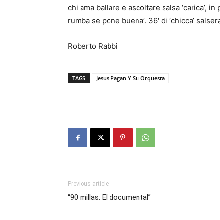
chi ama ballare e ascoltare salsa ‘carica’, in 
rumba se pone buena’. 36′ di ‘chicca’ salse
Roberto Rabbi
TAGS
Jesus Pagan Y Su Orquesta
Previous article
“90 millas: El documental”