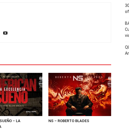
30
of
BA
Cu
vi
QU
An
SUEÑO – LA
NS – ROBERTO BLADES
A