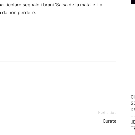
particolare segnalo i brani ‘Salsa de la mata’ e ‘La
ra da non perdere.
C
S
D
Next article
Curate
J
T