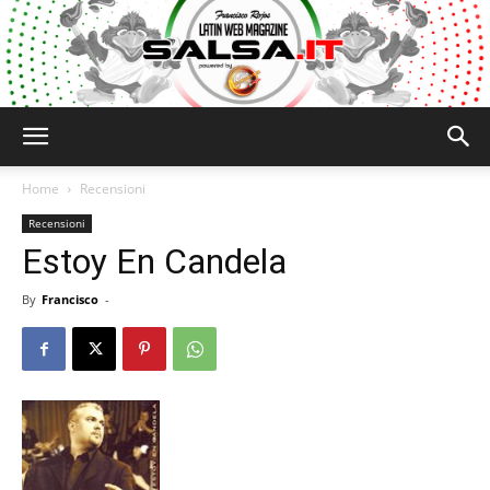
Salsa.it
Home
Recensioni
Recensioni
Estoy En Candela
By
Francisco
-