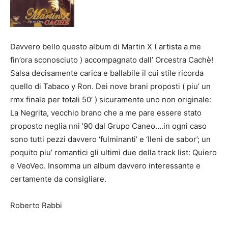
Davvero bello questo album di Martin X ( artista a me
fin’ora sconosciuto ) accompagnato dall’ Orcestra Cachè!
Salsa decisamente carica e ballabile il cui stile ricorda
quello di Tabaco y Ron. Dei nove brani proposti ( piu’ un
rmx finale per totali 50′ ) sicuramente uno non originale:
La Negrita, vecchio brano che a me pare essere stato
proposto neglia nni ’90 dal Grupo Caneo….in ogni caso
sono tutti pezzi davvero ‘fulminanti’ e ‘lleni de sabor’; un
poquito piu’ romantici gli ultimi due della track list: Quiero
e VeoVeo. Insomma un album davvero interessante e
certamente da consigliare.
Roberto Rabbi