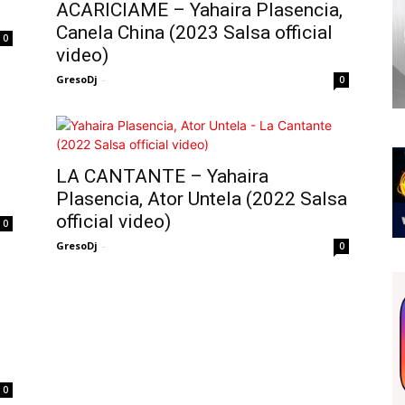
ACARICIAME – Yahaira Plasencia,
Canela China (2023 Salsa official
0
video)
GresoDj
-
0
LA CANTANTE – Yahaira
Plasencia, Ator Untela (2022 Salsa
official video)
0
GresoDj
-
0
0