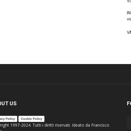
VO
IN
vi
V
OUT US
F
acy Policy
Cookie Policy
ight 1997-2024. Tutti i diritti riservati. Ideato da Francisco