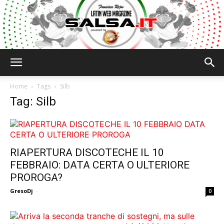
Salsa.it
Home
Tags
Silb
Tag: Silb
RIAPERTURA DISCOTECHE IL 10
FEBBRAIO: DATA CERTA O ULTERIORE
PROROGA?
GresoDj
-
0