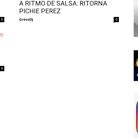
A RITMO DE SALSA: RITORNA
PICHIE PEREZ
GresoDj
-
0
0
0