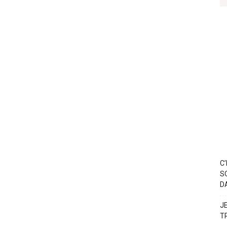
C
S
D
J
T