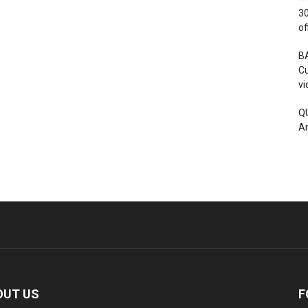
30
of
BA
Cu
vi
QU
An
OUT US
F