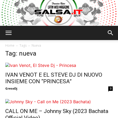
Salsa.it
Home
Tags
Nueva
Tag: nueva
IVAN VENOT E EL STEVE DJ DI NUOVO
INSIEME CON “PRINCESA”
GresoDj
-
0
CALL ON ME – Johnny Sky (2023 Bachata
Official Video)