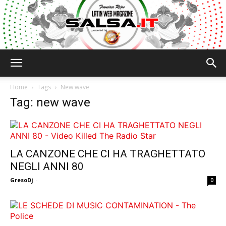
Salsa.it
Home
Tags
New wave
Tag: new wave
LA CANZONE CHE CI HA TRAGHETTATO
NEGLI ANNI 80
GresoDj
-
0