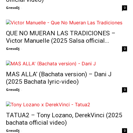
GresoDj
-
0
QUE NO MUERAN LAS TRADICIONES –
Victor Manuelle (2025 Salsa official...
GresoDj
-
0
MAS ALLA’ (Bachata version) – Dani J
(2025 Bachata lyric-video)
GresoDj
-
0
TATUA2 – Tony Lozano, DerekVinci (2025
bachata official video)
GresoDj
-
0