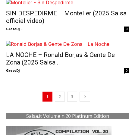
SIN DESPEDIRME – Montelier (2025 Salsa
official video)
GresoDj
-
0
LA NOCHE – Ronald Borjas & Gente De
Zona (2025 Salsa...
GresoDj
-
0
1
2
3
Salsa.it Volume n.20 Platinum Edition