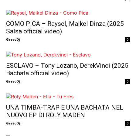
COMO PICA – Raysel, Maikel Dinza (2025
Salsa official video)
GresoDj
-
0
ESCLAVO – Tony Lozano, DerekVinci (2025
Bachata official video)
GresoDj
-
0
UNA TIMBA-TRAP E UNA BACHATA NEL
NUOVO EP DI ROLY MADEN
GresoDj
-
0