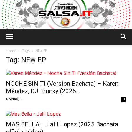
Salsa.it
Home
Tags
NEw EP
Tag: NEw EP
NOCHE SIN TI (Version Bachata) – Karen
Méndez, DJ Tronky (2026...
GresoDj
-
0
MAS BELLA – Jalil Lopez (2025 Bachata
official video)