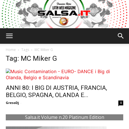
Salsa.it
Home
Tags
MC Miker G
Tag: MC Miker G
ANNI 80: I BIG DI AUSTRIA, FRANCIA,
BELGIO, SPAGNA, OLANDA E...
GresoDj
-
0
Salsa.it Volume n.20 Platinum Edition