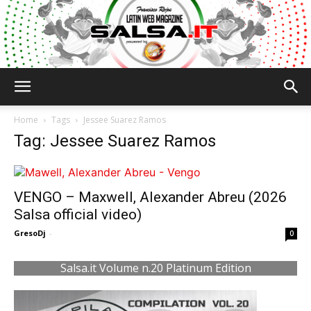
Salsa.it
Home
Tags
Jessee Suarez Ramos
Tag: Jessee Suarez Ramos
VENGO – Maxwell, Alexander Abreu (2026
Salsa official video)
GresoDj
-
0
Salsa.it Volume n.20 Platinum Edition