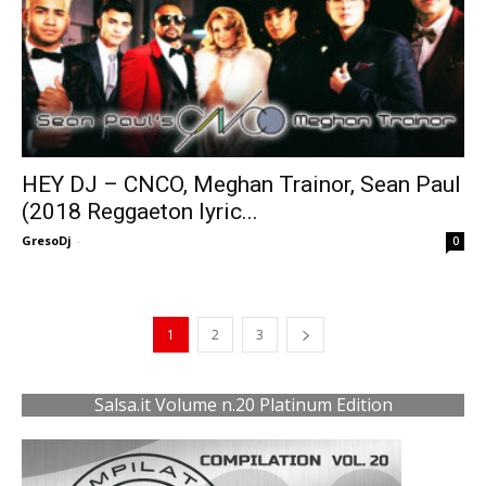
HEY DJ – CNCO, Meghan Trainor, Sean Paul
(2018 Reggaeton lyric...
GresoDj
-
0
1
2
3
Salsa.it Volume n.20 Platinum Edition