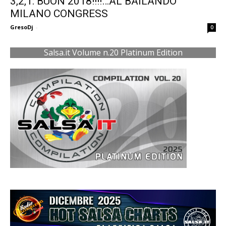
3,2,1: BUON 2018!!!!…AL BAILANDO
MILANO CONGRESS
GresoDj
-
0
Salsa.it Volume n.20 Platinum Edition