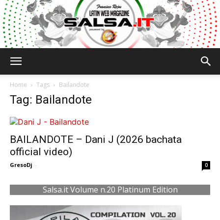
Salsa.it
Home
Tags
Bailandote
Tag: Bailandote
BAILANDOTE – Dani J (2026 bachata
official video)
GresoDj
-
0
Salsa.it Volume n.20 Platinum Edition