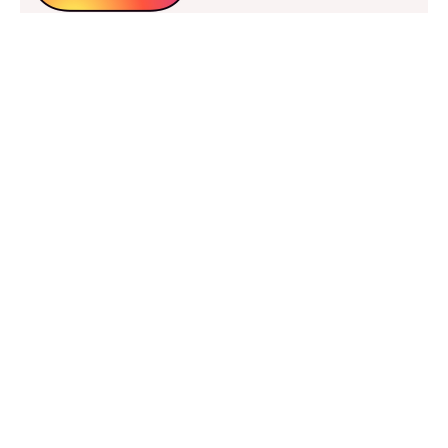
C’E’ ANCHE UN BRANO SALSA NELLA NUOVA
SOUNDTRACK DI SPIDERMAN BRAND NEW DAY: DAME
TU AMISTAD
JENSEN TORNA CON DESCUIDADO, UNA BACHATA TRA
RIMORSO E SPERANZA