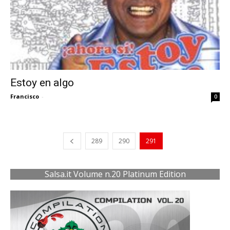
Estoy en algo
Francisco
-
0
289
290
291
Salsa.it Volume n.20 Platinum Edition