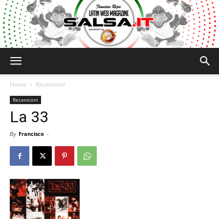
Salsa.it
Home
Recensioni
Recensioni
La 33
By
Francisco
-