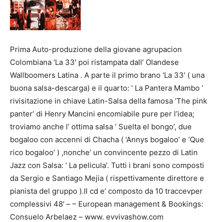
Prima Auto-produzione della giovane agrupacion
Colombiana ‘La 33′ poi ristampata dall’ Olandese
Wallboomers Latina . A parte il primo brano ‘La 33’ ( una
buona salsa-descarga) e il quarto: ‘ La Pantera Mambo ‘
rivisitazione in chiave Latin-Salsa della famosa ‘The pink
panter’ di Henry Mancini encomiabile pure per l’idea;
troviamo anche l’ ottima salsa ‘ Suelta el bongo’, due
bogaloo con accenni di Chacha ( ‘Annys bogaloo’ e ‘Que
rico bogaloo’ ) ,nonche’ un convincente pezzo di Latin
Jazz con Salsa: ‘ La pelicula’. Tutti i brani sono composti
da Sergio e Santiago Mejia ( rispettivamente direttore e
pianista del gruppo ).Il cd e’ composto da 10 traccevper
complessivi 48′ – – European management & Bookings:
Consuelo Arbelaez – www. evvivashow.com