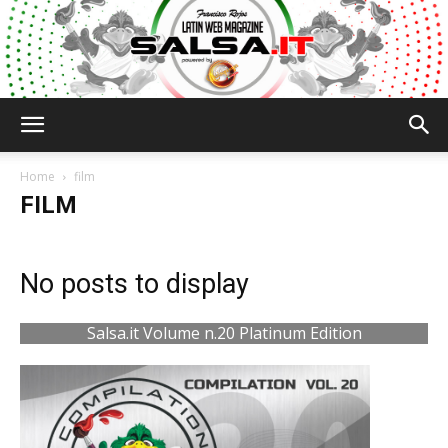
Salsa.it
Home
film
FILM
No posts to display
Salsa.it Volume n.20 Platinum Edition