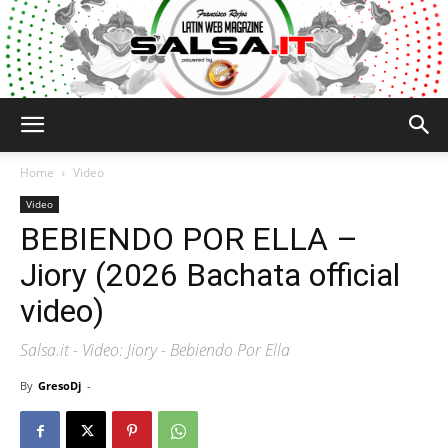
Salsa.it
Home
Video
Video
BEBIENDO POR ELLA –
Jiory (2026 Bachata official
video)
Salsa.it - Video: Jiory - Bebiendo Por Ella
By
GresoDj
-