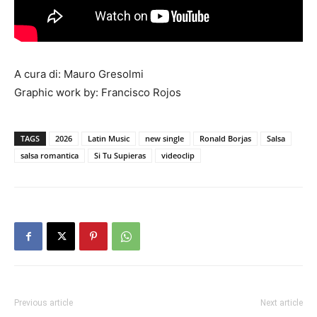
A cura di: Mauro Gresolmi
Graphic work by: Francisco Rojos
TAGS
2026
Latin Music
new single
Ronald Borjas
Salsa
salsa romantica
Si Tu Supieras
videoclip
Previous article
Next article