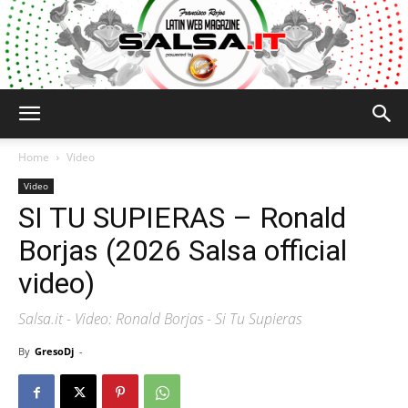
Salsa.it
Home
Video
Video
SI TU SUPIERAS – Ronald
Borjas (2026 Salsa official
video)
Salsa.it - Video: Ronald Borjas - Si Tu Supieras
By
GresoDj
-