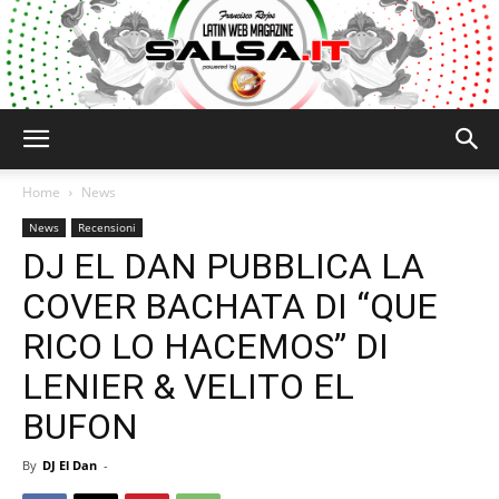
Salsa.it
Home
News
News
Recensioni
DJ EL DAN PUBBLICA LA
COVER BACHATA DI “QUE
RICO LO HACEMOS” DI
LENIER & VELITO EL
BUFON
By
DJ El Dan
-