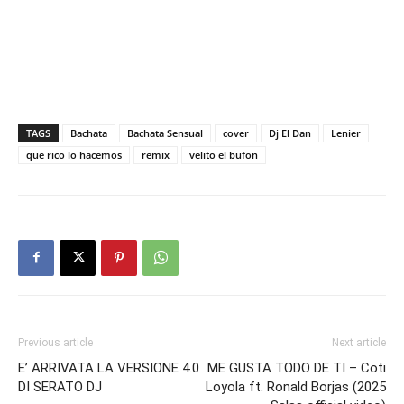
TAGS
Bachata
Bachata Sensual
cover
Dj El Dan
Lenier
que rico lo hacemos
remix
velito el bufon
Previous article
Next article
E’ ARRIVATA LA VERSIONE 4.0
ME GUSTA TODO DE TI – Coti
DI SERATO DJ
Loyola ft. Ronald Borjas (2025