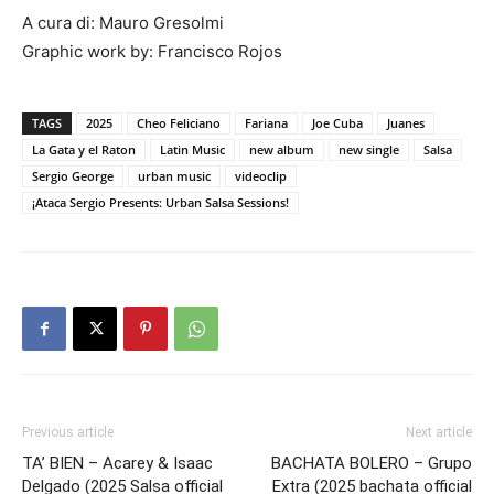
A cura di: Mauro Gresolmi
Graphic work by: Francisco Rojos
TAGS
2025
Cheo Feliciano
Fariana
Joe Cuba
Juanes
La Gata y el Raton
Latin Music
new album
new single
Salsa
Sergio George
urban music
videoclip
¡Ataca Sergio Presents: Urban Salsa Sessions!
Previous article
Next article
TA’ BIEN – Acarey & Isaac
BACHATA BOLERO – Grupo
Delgado (2025 Salsa official
Extra (2025 bachata official