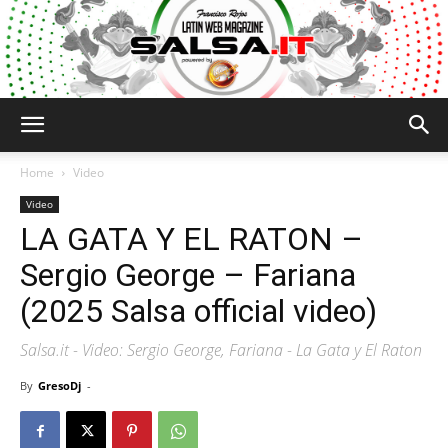
Salsa.it
Home
Video
Video
LA GATA Y EL RATON –
Sergio George – Fariana
(2025 Salsa official video)
Salsa.it - Video: Sergio George, Fariana - La Gata y El Raton
By
GresoDj
-