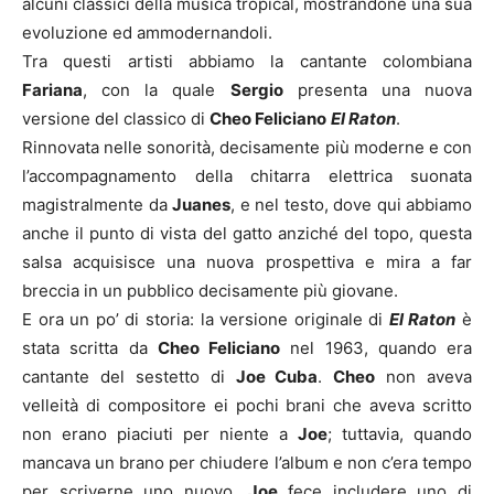
alcuni classici della musica tropical, mostrandone una sua
evoluzione ed ammodernandoli.
Tra questi artisti abbiamo la cantante colombiana
Fariana
, con la quale
Sergio
presenta una nuova
versione del classico di
Cheo Feliciano
El Raton
.
Rinnovata nelle sonorità, decisamente più moderne e con
l’accompagnamento della chitarra elettrica suonata
magistralmente da
Juanes
, e nel testo, dove qui abbiamo
anche il punto di vista del gatto anziché del topo, questa
salsa acquisisce una nuova prospettiva e mira a far
breccia in un pubblico decisamente più giovane.
E ora un po’ di storia: la versione originale di
El Raton
è
stata scritta da
Cheo Feliciano
nel 1963, quando era
cantante del sestetto di
Joe Cuba
.
Cheo
non aveva
velleità di compositore ei pochi brani che aveva scritto
non erano piaciuti per niente a
Joe
; tuttavia, quando
mancava un brano per chiudere l’album e non c’era tempo
per scriverne uno nuovo,
Joe
fece includere uno di