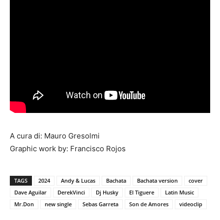
A cura di: Mauro Gresolmi
Graphic work by: Francisco Rojos
TAGS
2024
Andy & Lucas
Bachata
Bachata version
cover
Dave Aguilar
DerekVinci
Dj Husky
El Tiguere
Latin Music
Mr.Don
new single
Sebas Garreta
Son de Amores
videoclip