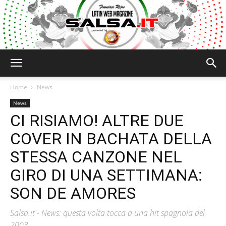
Salsa.it
Home
News
News
CI RISIAMO! ALTRE DUE
COVER IN BACHATA DELLA
STESSA CANZONE NEL
GIRO DI UNA SETTIMANA:
SON DE AMORES
Salsa.it - News: questa volta tocca a una hit spagnola del
2003