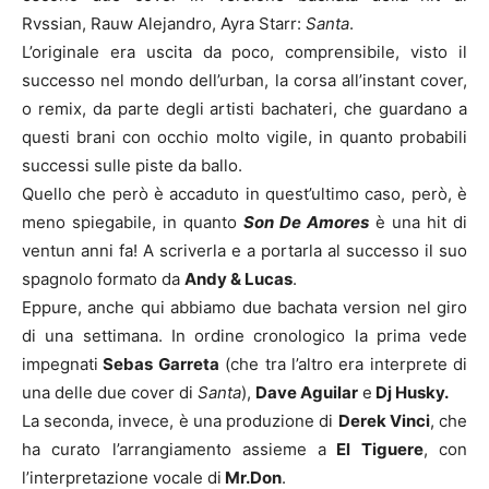
Rvssian, Rauw Alejandro, Ayra Starr:
Santa
.
L’originale era uscita da poco, comprensibile, visto il
successo nel mondo dell’urban, la corsa all’instant cover,
o remix, da parte degli artisti bachateri, che guardano a
questi brani con occhio molto vigile, in quanto probabili
successi sulle piste da ballo.
Quello che però è accaduto in quest’ultimo caso, però, è
meno spiegabile, in quanto
Son De Amores
è una hit di
ventun anni fa! A scriverla e a portarla al successo il suo
spagnolo formato da
Andy & Lucas
.
Eppure, anche qui abbiamo due bachata version nel giro
di una settimana. In ordine cronologico la prima vede
impegnati
Sebas Garreta
(che tra l’altro era interprete di
una delle due cover di
Santa
),
Dave Aguilar
e
Dj Husky.
La seconda, invece, è una produzione di
Derek Vinci
, che
ha curato l’arrangiamento assieme a
El Tiguere
, con
l’interpretazione vocale di
Mr.Don
.